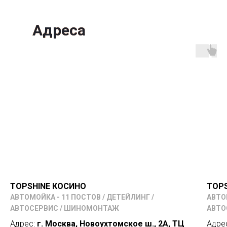
Адреса
TOPSHINE КОСИНО
TOPS
АВТОМОЙКА - 11 ПОСТОВ / ДЕТЕЙЛИНГ /
АВТО
АВТОСЕРВИС / ШИНОМОНТАЖ
АВТО
Адрес:
г. Москва, Новоухтомское ш., 2А, ТЦ
Адре